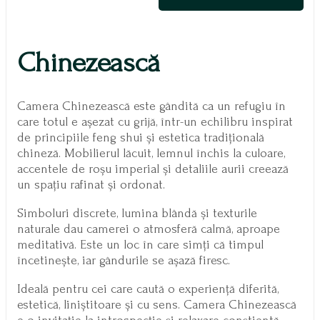
Chinezească
Camera Chinezească este gândită ca un refugiu în
care totul e așezat cu grijă, într-un echilibru inspirat
de principiile feng shui și estetica tradițională
chineză. Mobilierul lăcuit, lemnul închis la culoare,
accentele de roșu imperial și detaliile aurii creează
un spațiu rafinat și ordonat.
Simboluri discrete, lumina blândă și texturile
naturale dau camerei o atmosferă calmă, aproape
meditativă. Este un loc în care simți că timpul
încetinește, iar gândurile se așază firesc.
Ideală pentru cei care caută o experiență diferită,
estetică, liniștitoare și cu sens. Camera Chinezească