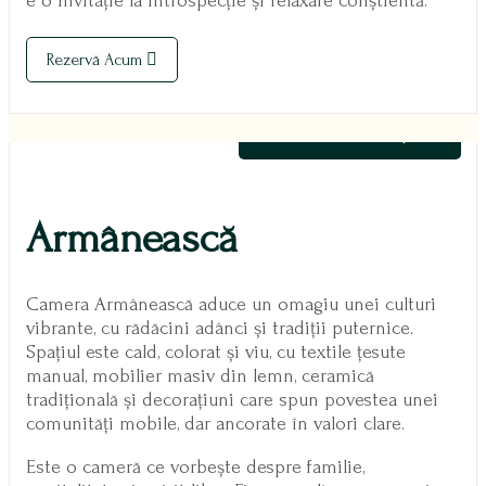
e o invitație la introspecție și relaxare conștientă.
Rezervă Acum
600,00
lei
/ Noapte
Armânească
Camera Armânească aduce un omagiu unei culturi
vibrante, cu rădăcini adânci și tradiții puternice.
Spațiul este cald, colorat și viu, cu textile țesute
manual, mobilier masiv din lemn, ceramică
tradițională și decorațiuni care spun povestea unei
comunități mobile, dar ancorate în valori clare.
Este o cameră ce vorbește despre familie,