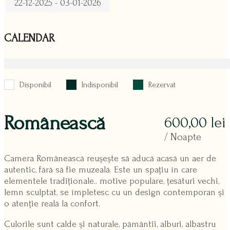
22-12-2025 - 03-01-2026
CALENDAR
Disponibil
Indisponibil
Rezervat
Românească
600,00
lei
/ Noapte
Camera Românească reușește să aducă acasă un aer de
autentic, fără să fie muzeală. Este un spațiu în care
elementele tradiționale.. motive populare, țesături vechi,
lemn sculptat, se împletesc cu un design contemporan și
o atenție reală la confort.
Culorile sunt calde și naturale, pământii, alburi, albastru