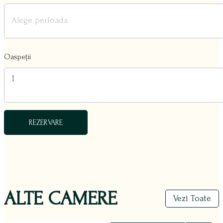
Oaspeții
1
REZERVARE
ALTE CAMERE
Vezi Toate
400,00
lei
/ Noapte