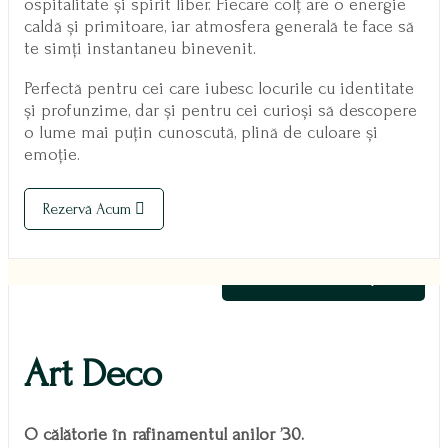
ospitalitate și spirit liber. Fiecare colț are o energie
caldă și primitoare, iar atmosfera generală te face să
te simți instantaneu binevenit.
Perfectă pentru cei care iubesc locurile cu identitate
și profunzime, dar și pentru cei curioși să descopere
o lume mai puțin cunoscută, plină de culoare și
emoție.
Rezervă Acum
400,00
lei
/ Noapte
Art Deco
O călătorie în rafinamentul anilor ’30.