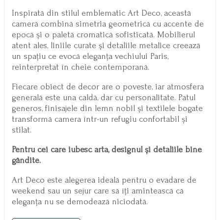
Inspirată din stilul emblematic Art Deco, această
cameră combină simetria geometrică cu accente de
epocă și o paletă cromatică sofisticată. Mobilierul
atent ales, liniile curate și detaliile metalice creează
un spațiu ce evocă eleganța vechiului Paris,
reinterpretat în cheie contemporană.
Fiecare obiect de decor are o poveste, iar atmosfera
generală este una caldă, dar cu personalitate. Patul
generos, finisajele din lemn nobil și textilele bogate
transformă camera într-un refugiu confortabil și
stilat.
Pentru cei care iubesc arta, designul și detaliile bine
gândite.
Art Deco este alegerea ideală pentru o evadare de
weekend sau un sejur care să îți amintească că
eleganța nu se demodează niciodată.